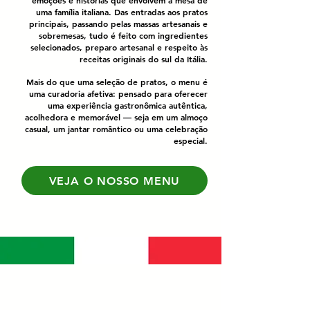
emoções e histórias que envolvem a mesa de
uma família italiana. Das entradas aos pratos
principais, passando pelas massas artesanais e
sobremesas, tudo é feito com ingredientes
selecionados, preparo artesanal e respeito às
receitas originais do sul da Itália.
Mais do que uma seleção de pratos, o menu é
uma curadoria afetiva: pensado para oferecer
uma experiência gastronômica autêntica,
acolhedora e memorável — seja em um almoço
casual, um jantar romântico ou uma celebração
especial.
VEJA O NOSSO MENU